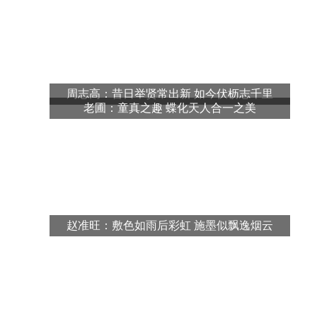
程振国：笔墨抒怀 情系山河
袁熙坤：艺术为事而作 丹青为时抒怀
周逢俊：诗心漫与性灵生
赵准旺：敷色如雨后彩虹 施墨似飘逸烟云