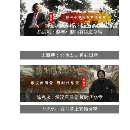
易洪斌：似与不似间有妙道存焉
王赫赫：心驰太古 道在日新
陈克永：承汉唐風骨 展时代华章