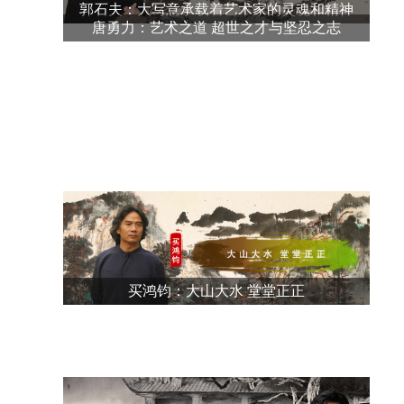
郭石夫：大写意承载着艺术家的灵魂和精神
唐勇力：艺术之道 超世之才与坚忍之志
买鸿钧：大山大水 堂堂正正