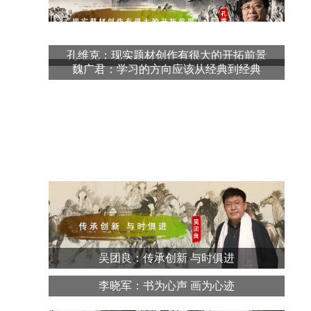
孔维克：现实题材创作有很大的开拓前景
魏广君：学习的方向应该从经典到经典
吴团良：传承创新 与时俱进
李晓军：书为心声 画为心迹