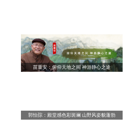
苗重安：俯仰天地之间 神游静心之途
郭怡孮：殿堂感色彩斑斓 山野风姿貌蓬勃