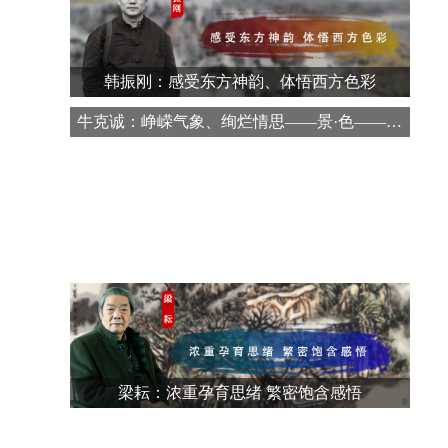
韩振刚：感受东方神韵、体悟西方色彩
牛克诚：峥嵘气象、绚烂情思——景·色——牛
克诚山水画作品展
梁耘：浓重孕育思绪 繁密饱含感悟