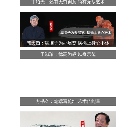
丁绍光：还有无穷创意 尚有无尽艺术
韩天衡：满脑子为办展览 病榻上身心不休
于淑珍：德高为标 以身示范
方书久：笔端写乾坤 艺术传能量