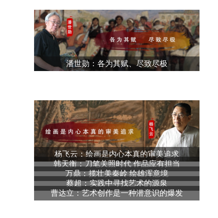
潘世勋：各为其赋、尽致尽极
杨飞云：绘画是内心本真的审美追求
韩天衡：刀笔关照时代 作品应有担当
万鼎：揽壮美秦岭 绘雄浑意境
蔡超：实践中寻找艺术的源泉
曹达立：艺术创作是一种潜意识的爆发