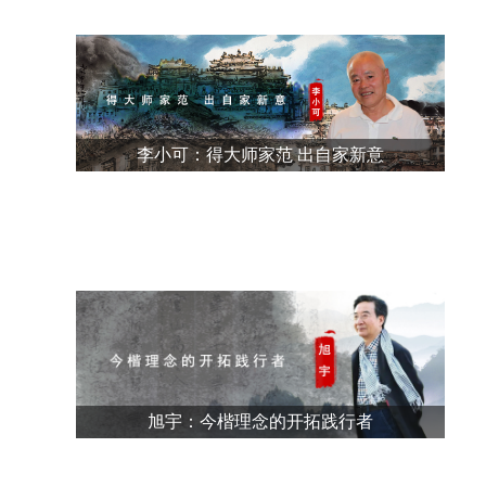
李小可：得大师家范 出自家新意
韩玉臣：以写意手法表现 人文关怀的油画家
孙伯翔：当代“魏碑” 书法的“宝贝”