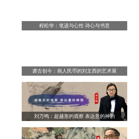
程松华：笔迹与心性 诗心与书意
袭古创今：画人民币的刘文西的艺术展
刘万鸣：超越形的观察 表达意的神韵