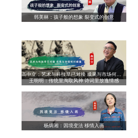
韩美林：孩子般的想象 裂变式的创意
高中立：艺术与科技早已对接 成果与市场何时碰
王明明：传统里淘取风神 诗词里放逸情感
撞
杨炳湘：因境变法 移情入画