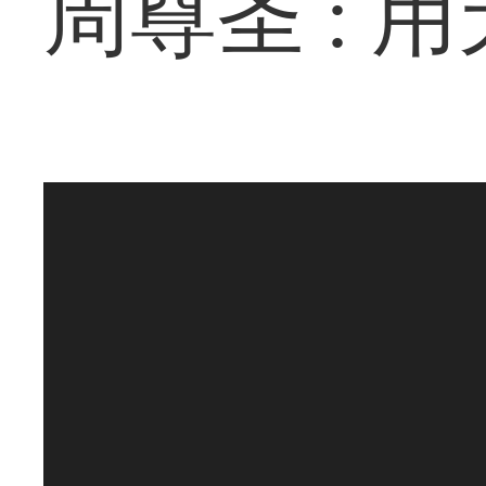
周尊圣 :