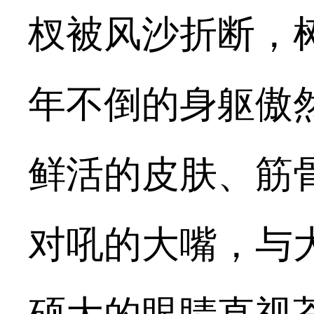
杈被风沙折断，
年不倒的身躯傲
鲜活的皮肤、筋
对吼的大嘴，与