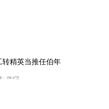
画工转精英当推任伯年
数：
198.47
万