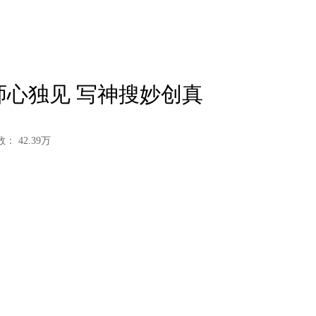
彩师心独见 写神搜妙创真
数：
42.39
万