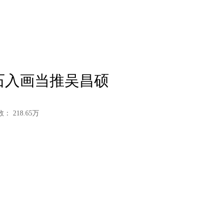
金石入画当推吴昌硕
数：
218.65
万