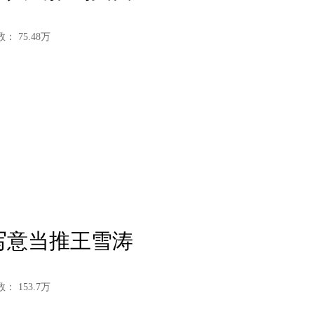
数：
75.48
万
小写意当推王雪涛
数：
153.7
万