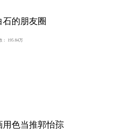
齐白石的朋友圈
数：
195.84
万
国画用色当推郭怡孮