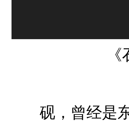
《
砚，曾经是东