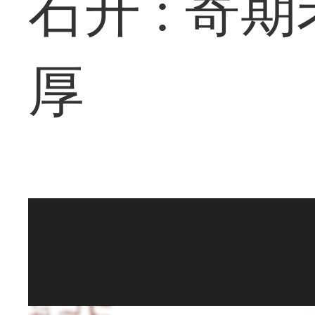
石开 : 寄
厚