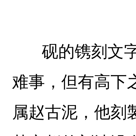
砚的镌刻文
难事，但有高下
属赵古泥，他刻