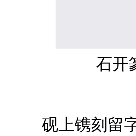
石开
砚上镌刻留