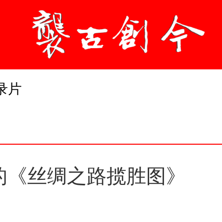
录片
中的《丝绸之路揽胜图》