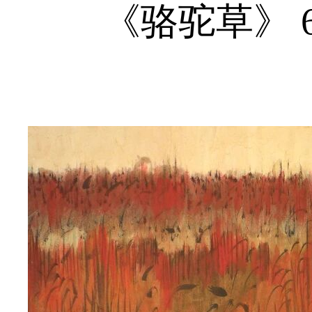
《骆驼草》 69