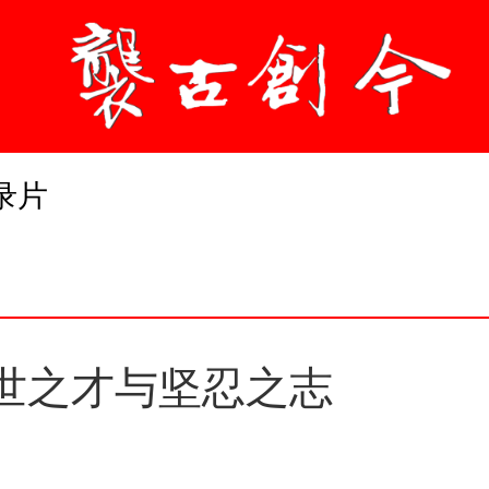
录片
超世之才与坚忍之志