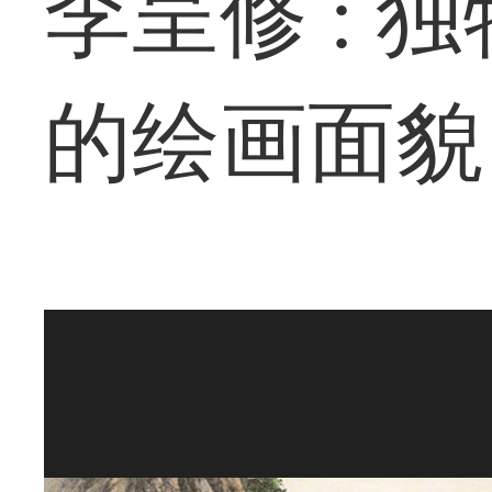
李呈修 :
的绘画面貌