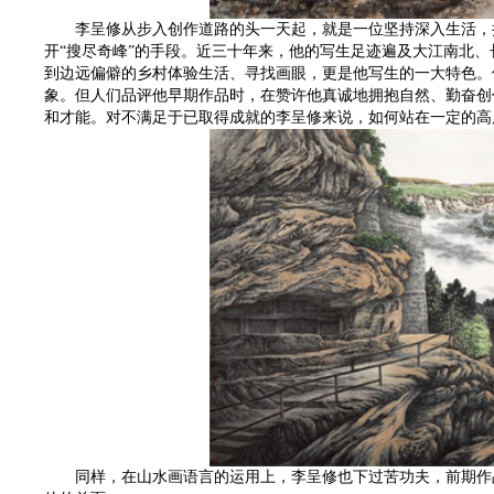
李呈修从步入创作道路的头一天起，就是一位坚持深入生活，执
开“搜尽奇峰”的手段。近三十年来，他的写生足迹遍及大江南北
到边远偏僻的乡村体验生活、寻找画眼，更是他写生的一大特色。
象。但人们品评他早期作品时，在赞许他真诚地拥抱自然、勤奋创作
和才能。对不满足于已取得成就的李呈修来说，如何站在一定的高
同样，在山水画语言的运用上，李呈修也下过苦功夫，前期作品近