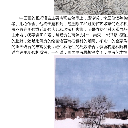
中国画的图式语言主要表现在笔墨上，应该说，李呈修谙熟传统
考、用心体会。他终于意积到，笔墨除了经过历代艺术家们逐渐积
法不再往历代或近现代大师和名家那边靠，而是依据他对客观自然
山水者，须要遍历广观，然后方知著笔去处”（南宋．李澄叟《画
的丘野，还是用清秀的绘画语言写石也村的场院、冬雨中的金家沟
的绘画语言的丰富变化，理性和感性的巧妙结合，缜密构思和随机
适当运用现代构成法。一句话，画面更有思想深度了，更有艺术情