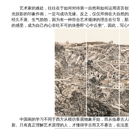
艺术家的难处，往往在于如何对待第一自然和如何运用语言创造
光掠影的印象作画，一定与成功无缘。反之，仅仅拜倒在大自然的
经久不衰、生气勃勃，因为有一种符合艺术规律的理念在引导，那
的感受，成为自己内心非吐不可的块壘即“心中丘壑”。因此，写
中国画的学习不同于西方从模仿客观物象开始，而从临摹古人的
新。只有真正理解艺术原理的人，才懂得学古而又不摹古，在法度