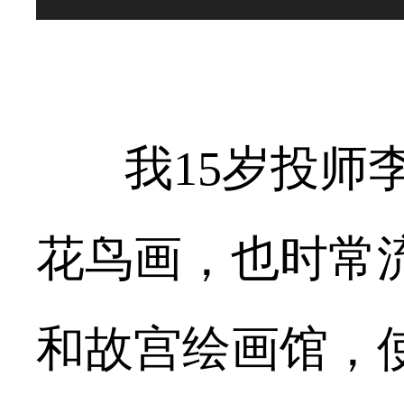
我
15
岁投师
花鸟画，也时常
和故宫绘画馆，