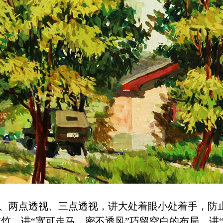
视、两点透视、三点透视，讲大处着眼小处着手，防止
竹，讲“宽可走马，密不透风”巧留空白的布局，讲“