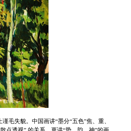
谨毛失貌。中国画讲“墨分“五色”焦、重、
散点透视” 的关系，更讲“势、韵、神”的画