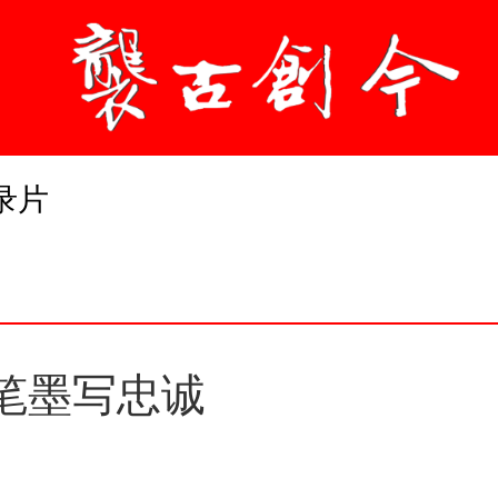
录片
 笔墨写忠诚