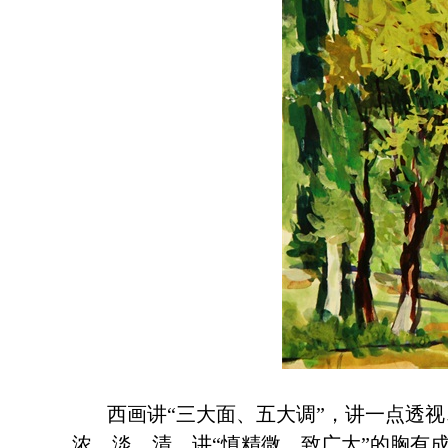
西画讲“三大面、五大调”，讲一点透
浓、淡、清，讲“慎精微，致广大”的胸有成