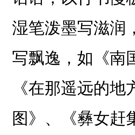
湿笔泼墨写滋润
写飘逸，如《南
《在那遥远的地
图》、《彝女赶