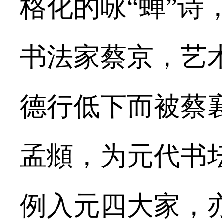
格化的咏“蝉”
书法家蔡京，艺
德行低下而被蔡
孟頫，为元代书
例入元四大家，