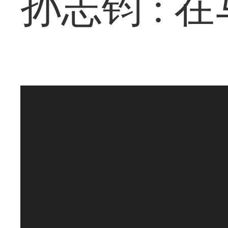
孙志钧 : 