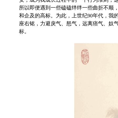
所以即便遇到一些磕磕绊绊一些曲折不顺，
和企及的高标。为此，上世纪
90
年代，我
座右铭，力避戾气、怒气，远离痞气、奴
标。