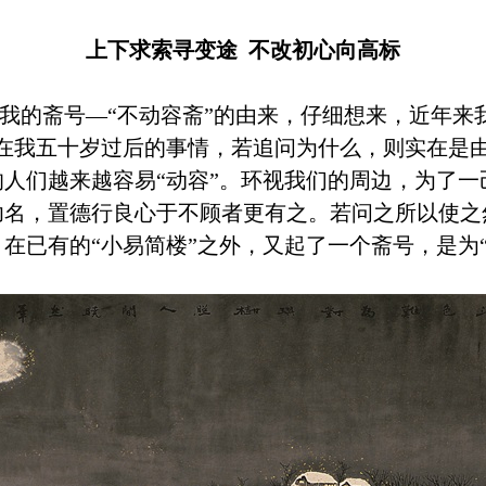
上下求索寻变途 不改初心向高标
斋号—“不动容斋”的由来，仔细想来，近年来我
是在我五十岁过后的事情，若追问为什么，则实在是
人们越来越容易“动容”。环视我们的周边，为了
功名，置德行良心于不顾者更有之。若问之所以使之
在已有的“小易简楼”之外，又起了一个斋号，是为