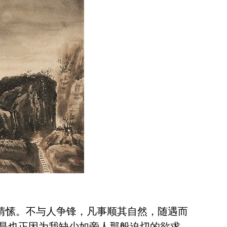
情愫。不与人争锋，凡事顺其自然，随遇而
是也正因为我缺少如旁人那般迫切的欲求，