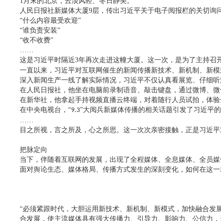
1
月末的北京，云淡风轻、冬日静美。
人民日报社新媒体大厦
9
层，传出习近平关于电子阅报栏的关切询
“什么内容最受欢迎”
“谁负责安装”
“收不收费”
……
这是习近平时隔近
3
年再次走进这幢大厦。这一次，是为了主持召
一直以来，习近平对互联网催生的新闻传播新技术、新机制、新模
深入新闻生产一线了解实际情况，习近平不仅认真看展览、仔细听
在人民日报社，他坐在电脑前录制语音、敲击键盘，通过微博、微
在新华社，他拿起手持视频直播云终端，对着随行人员试拍，体验
在中央电视台，
“
”大阅兵新媒体传播的相关话题引发了习近平
9.3
……
目之所视，言之所及，心之所思。这一次次亲密接触，正是习近平
把脉定向
当下，伴随着互联网的发展，出现了全程媒体、全息媒体、全员媒
面对舆论生态、媒体格局、传播方式发生的深刻变化，如何在这一
“必须紧跟时代，大胆运用新技术、新机制、新模式，加快融合发
合发展，使主流媒体具有强大传播力、引导力、影响力、公信力，