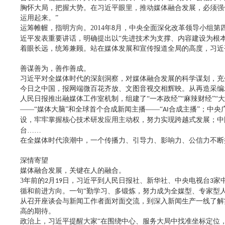
胸怀大局，把握大势。在习近平眼里，推动媒体融合发展，必须强
运用起来。”
运筹帷幄，指明方向。
2014
年
月，中央全面深化改革领导小组第
8
近平发表重要讲话，明确提出以“先进技术为支撑、内容建设为根
着眼长远，统筹兼顾。站在媒体发展和宣传报道全局的高度，习近
善谋善为，善作善成。
习近平对全媒体时代的深刻洞察，对媒体融合发展的科学谋划，充
今日之中国，报网端微百花齐放、文图音视交相辉映。从再造采编
人民日报推出融媒体工作室机制，组建了
“一本政经”“麻辣财经”“
——“媒体大脑”和全球首个合成新闻主播——“
合成主播”；中央
AI
设，牢牢掌握核心技术研发应用主动权，努力实现跨越式发展；中
台……
在全媒体时代浪潮中，一个传播力、引导力、影响力、公信力不断
深情寄望
媒体融合发展，关键在人的融合。
3
年前的
月
日，习近平到人民日报社、新华社、中央电视台
家
2
19
3
循和前进方向。一句“勤学习、多锻炼，努力成为全媒型、专家型
从召开座谈会与新闻工作者面对面交流，到深入新闻生产一线了解
高的期待。
政治上，习近平提醒大家
“在围绕中心、服务大局中找准坐标定位